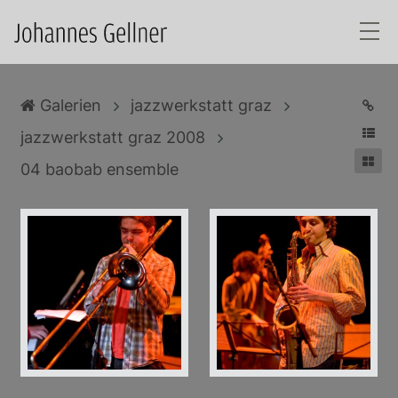
Skip to main content
Galerien
jazzwerkstatt graz
jazzwerkstatt graz 2008
04 baobab ensemble
baobab johannes gellner 0002
baobab johannes gellner 0010